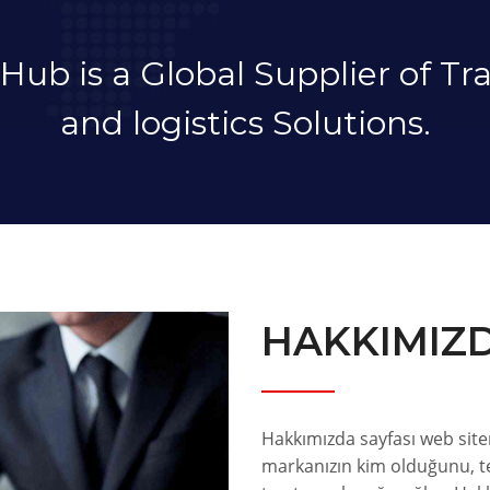
Hub is a Global Supplier of Tr
and logistics Solutions.
HAKKIMIZ
Hakkımızda sayfası web site
markanızın kim olduğunu, ter