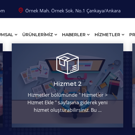
com
Örnek Mah. Örnek Sok. No.1 Çankaya/Ankara
UMSAL
ÜRÜNLERİMİZ
HABERLER
HİZMETLER
PR
Hizmet 2
Hizmetler bölümünde " Hizmetler >
Hizmet Ekle " sayfasına giderek yeni
hizmet oluşturabilirsiniz. Bu ...