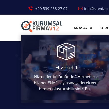
+90 539 258 27 07
info@siteniz.
ANASAYFA
KUR
Hizmet 1
Hizmetler bölümünde " Hizmetler >
Hizmet Ekle " sayfasına giderek yeni
hizmet oluşturabilirsiniz. Bu ...