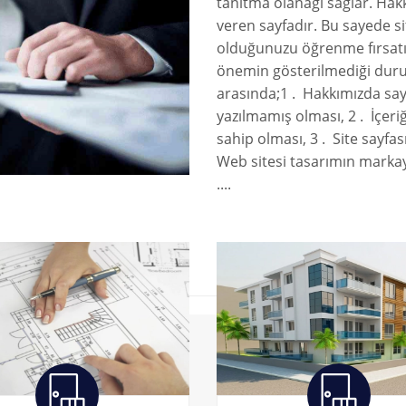
tanıtma olanağı sağlar. Hakkı
veren sayfadır. Bu sayede si
olduğunuzu öğrenme fırsatı
önemin gösterilmediği duruml
arasında;1 . Hakkımızda sayf
yazılmamış olması, 2 . İçer
sahip olması, 3 . Site sayf
Web sitesi tasarımın marka
....