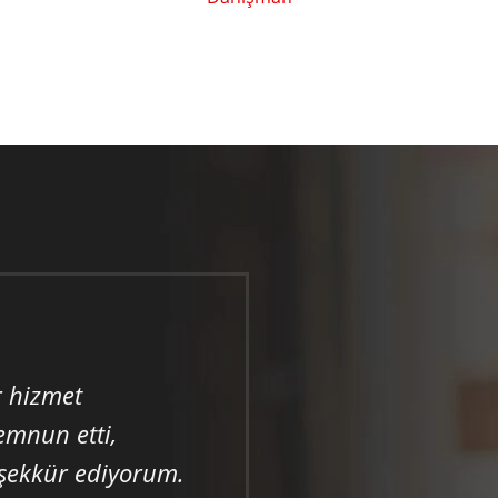
r hizmet
emnun etti,
şekkür ediyorum.